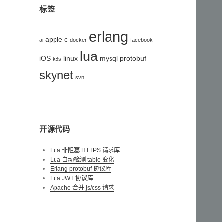
标签
erlang
apple
c
ai
docker
facebook
lua
iOS
linux
mysql
protobuf
k8s
skynet
svn
开源代码
Lua 非阻塞 HTTPS 请求库
Lua 自动检测 table 变化
Erlang protobuf 协议库
Lua JWT 协议库
Apache 合并 js/css 请求