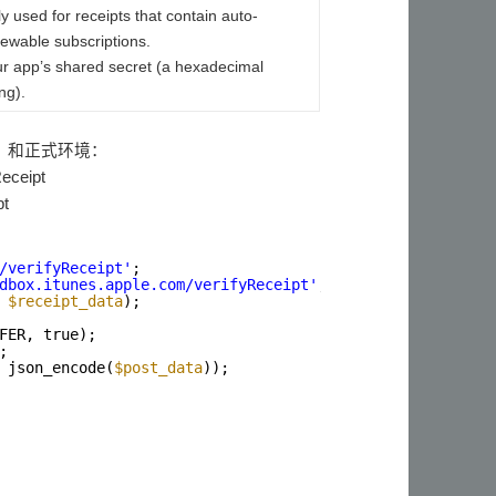
y used for receipts that contain auto-
ewable subscriptions.
r app’s shared secret (a hexadecimal
ing).
试）和正式环境：
eceipt
pt
/verifyReceipt'
;
dbox.itunes.apple.com/verifyReceipt'
;
 
$receipt_data
);
FER, true);
;
 json_encode(
$post_data
));