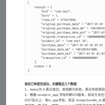
{

    receipt = {

        "bid" = "com.test",

        "bvrs" = 1,

        "item_id" = 573837050,

        "original_purchase_date" = "2017-01-01 01:01:01 Etc/GMT",

        "original_purchase_date_ms" = 1483203661000,

        "original_purchase_date_pst" = "2017-01-01 01:01:01 America/Los_Angeles",

        "original_transaction_id" = 1000000000000001,

        "product_id" = "com.test.10",

        "purchase_date" = "2017-01-01 01:01:01 Etc/GMT",

        "purchase_date_ms" = 1483203661000,

        "purchase_date_pst" = "2017-01-01 01:01:01 America/Los_Angeles",

        "transaction_id" = 1000000000000001

    },

    status = 0

：
验证订单是否成功，关键看这几个数据
1、status为 0 表示成功；其他都为失败，表示失败原因
2、根据 receipt.in_app 字段判断iOS版本，验证方法
iOS7及以上：有in_app字段，验证 receipt.bundle_id 