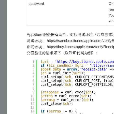
password
Onl
ren
You
str
AppStore 服务器有两个，对应测试环境（沙盒测
测试环境： https://sandbox.itunes.apple.com/verifyR
正式环境： https://buy.itunes.apple.com/verifyRecei
充值验证的请求如下（以PHP代码为例）：
1
$uri
= 
'https://buy.itunes.apple.com
2
if
(
$is_sandbox
) 
$uri
= 
'https://san
3
$post_data
= 
array
(
'receipt-data'
=>
4
$ch
= curl_init(
$uri
);
5
curl_setopt(
$ch
, CURLOPT_RETURNTRANS
6
curl_setopt(
$ch
, CURLOPT_POST, true)
7
curl_setopt(
$ch
, CURLOPT_POSTFIELDS,
8
9
$response
= curl_exec(
$ch
);
10
$errno
= curl_errno(
$ch
);
11
$errmsg
= curl_error(
$ch
);
12
curl_close(
$ch
);
13
14
if
(
$errno
!= 0) {