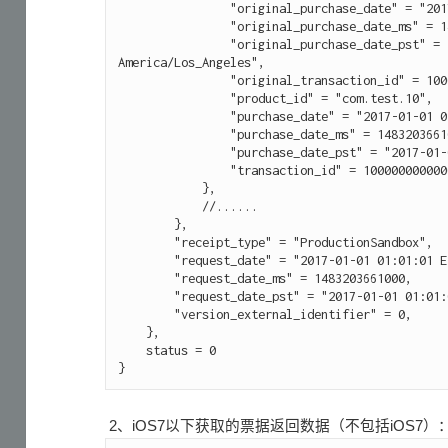
                "original_purchase_date" = "2017-01-01 01:01:01 Etc/GMT",

                "original_purchase_date_ms" = 1483203661000,

                "original_purchase_date_pst" = "2017-01-01 01:01:01 
America/Los_Angeles",

                "original_transaction_id" = 1000000000000001,

                "product_id" = "com.test.10",

                "purchase_date" = "2017-01-01 01:01:01 Etc/GMT",

                "purchase_date_ms" = 1483203661000,

                "purchase_date_pst" = "2017-01-01 01:01:01 America/Los_Angeles",

                "transaction_id" = 1000000000000001

            },

            //......

        },

        "receipt_type" = "ProductionSandbox",

        "request_date" = "2017-01-01 01:01:01 Etc/GMT",

        "request_date_ms" = 1483203661000,

        "request_date_pst" = "2017-01-01 01:01:01 America/Los_Angeles",

        "version_external_identifier" = 0,

    },

    status = 0

2、iOS7以下获取的票据返回数据（不包括iOS7）