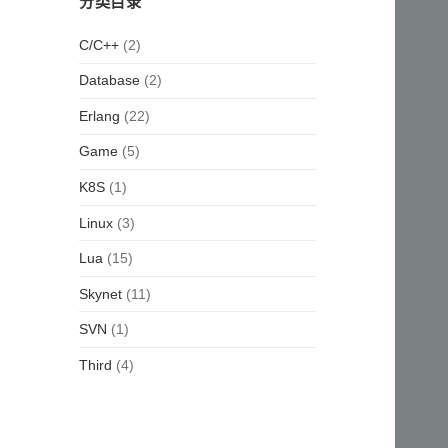
分类目录
(2)
C/C++
(2)
Database
(22)
Erlang
(5)
Game
(1)
K8S
(3)
Linux
(15)
Lua
(11)
Skynet
(1)
SVN
(4)
Third