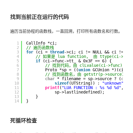
找到当前正在运行的代码
遍历当前协程的函数栈，一直回溯，打印所有函数名和行数。
1
CallInfo *ci;
2
// 遍历函数栈
3
for
(ci = 
thread
->ci; ci != NULL && ci != &
t
4
// 如果是 lua function,  由 ttype(ci->fun
5
if
(ci->func->tt_ & 0x3F == 6) {
6
// 找到代码，由 clLvalue(ci->func) ->
7
Proto *sp = ((
union
GCUnion *)(ci->f
8
// 找到函数名，由 getstr(p->source) 展
9
char
* filename = sp->source ? (
char
10
sizeof
(UTString)) : 
"unknown"
;
11
printf
(
"LUA FUNCTION : %s %d %d"
, fi
12
sp->lastlinedefined);    
13
}
14
}
死循环检查