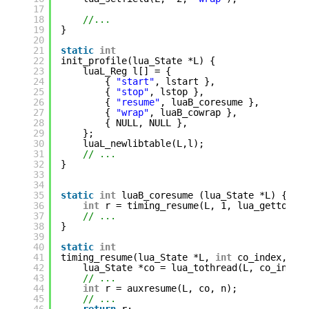
17
18
//...
19
}
20
21
static
int
22
init_profile(lua_State *L) {
23
luaL_Reg l[] = {
24
{ 
"start"
, lstart },
25
{ 
"stop"
, lstop },
26
{ 
"resume"
, luaB_coresume },
27
{ 
"wrap"
, luaB_cowrap },
28
{ NULL, NULL },
29
};
30
luaL_newlibtable(L,l);
31
// ...
32
}
33
34
35
static
int
luaB_coresume (lua_State *L) {
36
int
r = timing_resume(L, 1, lua_gettop(L
37
// ...
38
}
39
40
static
int
41
timing_resume(lua_State *L, 
int
co_index, 
in
42
lua_State *co = lua_tothread(L, co_index
43
// ...
44
int
r = auxresume(L, co, n);
45
// ...