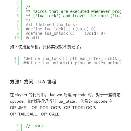
2
3
/*
4
** macros that are executed whenever program
5
** ('lua_lock') and leaves the core ('lua_un
6
*/
7
#if !defined(lua_lock)
8
#define lua_lock(L) ((void) 0)
9
#define lua_unlock(L)   ((void) 0)
10
#endif
如下使用互斥锁，具体实现就不赘述了。
1
#define lua_lock(L) pthread_mutex_lock(&(_G(L
2
#define lua_unlock(L) pthread_mutex_unlock(&(
方法1 找到 LUA 协程
在 skynet 的代码中， lua vm 处理 opcode 时，对于一些特定
opcode，加代码标记当前 lua_State， 涉及的 opcode 有
OP_JMP、 OP_FORLOOP、OP_TFORLOOP、
OP_TAILCALL、OP_CALL
1
// lvm.c
2