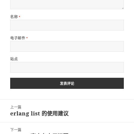
名称
*
电子邮件
*
站点
文
上一篇
章
erlang list 的使用建议
上
导
篇
航
文
章：
下一篇