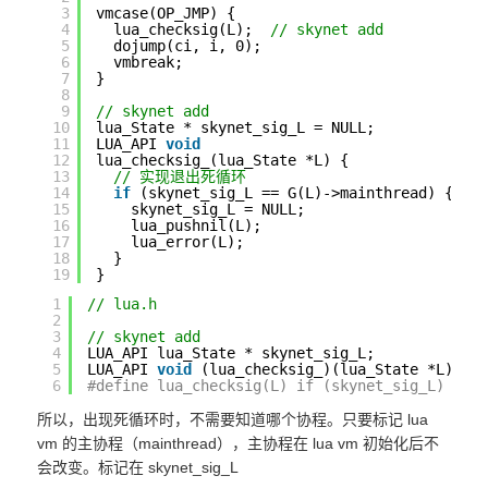
3
vmcase(OP_JMP) {
4
lua_checksig(L);  
// skynet add
5
dojump(ci, i, 0);
6
vmbreak;
7
}
8
9
// skynet add
10
lua_State * skynet_sig_L = NULL;
11
LUA_API 
void
12
lua_checksig_(lua_State *L) {
13
// 实现退出死循环
14
if
(skynet_sig_L == G(L)->mainthread) {
15
skynet_sig_L = NULL;
16
lua_pushnil(L);
17
lua_error(L);
18
}
19
}
1
// lua.h
2
3
// skynet add
4
LUA_API lua_State * skynet_sig_L;
5
LUA_API 
void
(lua_checksig_)(lua_State *L);
6
#define lua_checksig(L) if (skynet_sig_L) { l
所以，出现死循环时，不需要知道哪个协程。只要标记 lua
vm 的主协程（mainthread），主协程在 lua vm 初始化后不
会改变。标记在 skynet_sig_L