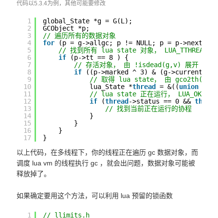
代码以5.3.4为例，其他可能要修改
1
global_State *g = G(L);
2
GCObject *p;
3
// 遍历所有的数据对象
4
for
(p = g->allgc; p != NULL; p = p->next) {
5
// 找到所有 lua state 对象， LUA_TTHREAD 
6
if
(p->tt == 8 ) {
7
// 存活对象， 由 !isdead(g,v) 展开
8
if
((p->marked ^ 3) & (g->currentwhi
9
// 取得 lua state， 由 gco2th(p)
10
lua_State *
thread
= &((
union
GCU
11
// lua state 正在运行， LUA_OK 定义
12
if
(
thread
->status == 0 && 
threa
13
// 找到当前正在运行的协程
14
}
15
}
16
}
17
}
以上代码，在多线程下，你的线程正在遍历 gc 数据对象，而
调度 lua vm 的线程执行 gc ，就会出问题，数据对象可能被
释放掉了。
如果确定要用这个方法，可以利用 lua 预留的锁函数
1
// llimits.h