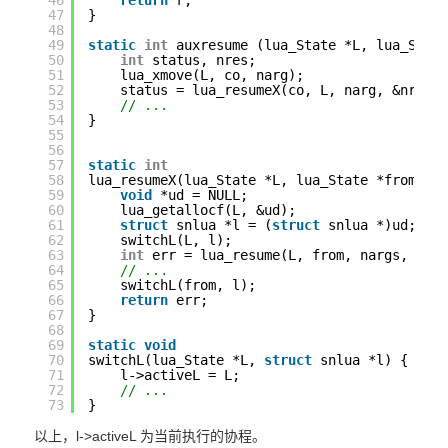
46
return
r;
47
}
48
49
static
int
auxresume (lua_State *L, lua_Stat
50
int
status, nres;
51
lua_xmove(L, co, narg);
52
status = lua_resumeX(co, L, narg, &nres)
53
// ...
54
}
55
56
57
static
int
58
lua_resumeX(lua_State *L, lua_State *from, 
i
59
void
*ud = NULL;
60
lua_getallocf(L, &ud);
61
struct
snlua *l = (
struct
snlua *)ud;
62
switchL(L, l);
63
int
err = lua_resume(L, from, nargs, nre
64
// ...
65
switchL(from, l);
66
return
err;
67
}
68
69
static
void
70
switchL(lua_State *L, 
struct
snlua *l) {
71
l->activeL = L;
72
// ...
73
}
以上，l->activeL 为当前执行的协程。