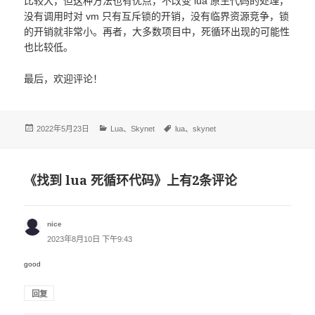
比较大，但这种方法也有优点，不改变 lua 原生代码的处理，
没有调用时对 vm 只有互斥锁的开销，没有临界资源竞争，锁
的开销就非常小。再者，大多数项目中，死循环出现的可能性
也比较低。
最后，欢迎评论！
发
分
标
2022年5月23日
Lua
、
Skynet
lua
、
skynet
布
类
签
于
《找到 lua 死循环代码》上有2条评论
nice
说
道：
2023年8月10日 下午9:43
good
回复