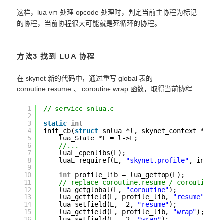
这样，lua vm 处理 opcode 处理时，判定当前主协程为标记
的协程，当前协程很大可能就是死循环的协程。
方法3 找到 LUA 协程
在 skynet 新的代码中，通过重写 global 表的
coroutine.resume 、 coroutine.wrap 函数，取得当前协程
1
// service_snlua.c
2
3
static
int
4
init_cb(
struct
snlua *l, skynet_context *ctx
5
lua_State *L = l->L;
6
//...
7
luaL_openlibs(L);
8
luaL_requiref(L, 
"skynet.profile"
, init_
9
10
int
profile_lib = lua_gettop(L);
11
// replace coroutine.resume / coroutine.
12
lua_getglobal(L, 
"coroutine"
);
13
lua_getfield(L, profile_lib, 
"resume"
);
14
lua_setfield(L, -2, 
"resume"
);
15
lua_getfield(L, profile_lib, 
"wrap"
);
16
lua_setfield(L, -2, 
"wrap"
);