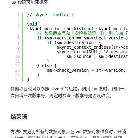
lua 代码可能死循环
1
// skynet_monitor.c
2
3
void
4
skynet_monitor_check(
struct
skynet_monitor *
5
// 如果版本号和上次检查结果一样，则 lua 可能
6
if
(sm->version == sm->check_version) {
7
if
(sm->destination) {
8
skynet_context_endless(sm->desti
9
skynet_error(NULL, 
"A message fr
10
sm->source , sm->destination
11
}
12
} 
else
{
13
sm->check_version = sm->version;
14
}
15
}
其他项目也可以参照 skynet 的思路，调用 lua 态时，调用一
次自增一次版本号，再定时检查下版本号是否没改变。
结束语
方法2 要遍历所有的数据对象，在 vm 数据对象过多时，开销