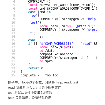
4
COMPREPLY=()
5
local
cur=${COMP_WORDS[COMP_CWORD]};
6
local
cmd=${COMP_WORDS[COMP_CWORD-1]};
7
case
$cmd 
in
8
'foo'
)
9
COMPREPLY=( $(compgen -W 
'help tes
10
'test'
)
11
local
pro=( $(
awk
'{print $1}'
/da
12
COMPREPLY=( $(compgen -W 
'${pro[@]
13
'*'
)
14
;;
15
esac
16
if
[[ 
"${COMP_WORDS[1]}"
== 
"read"
&& ${
17
local
pro=($(
pwd
))
18
cd
/data
19
compopt -o nospace
20
COMPREPLY=($(compgen -d -f -- $cur
21
cd
$pro
22
fi
23
return
0
24
}
25
complete -F _foo foo
例子中， foo有3个参数，分别是 help, read, test
read 测试遍历 /data 目录下所有文件
test 测试从文件中提取2级参数
help 只是演示，没有特殊作用