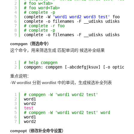
2
# foo w<Tab>
3
# foo word<Tab>
4
# complete -p
5
complete -W 
'word1 word2 word3 test'
foo
6
complete -o filenames -F __udisks udisks
7
# complete -r foo
8
# complete -p
9
complete -o filenames -F __udisks udisks
compgen（筛选命令）
这个命令，用来筛选生成 匹配单词的 候选补全结果
1
# help compgen
2
compgen: compgen [-abcdefgjksuv] [-o option] 
重点说明：
-W wordlist 分割 wordlist 中的单词，生成候选补全列表
1
# compgen -W 'word1 word2 test' 
2
word1
3
word2
4
test
5
# compgen -W 'word1 word2 test' word 
6
word1
7
word2
compopt（修改补全命令设置）