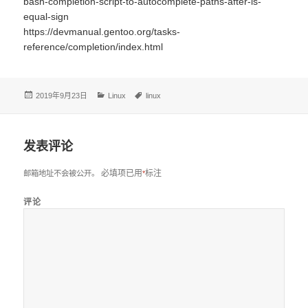
bash-completion-script-to-autocomplete-paths-after-is-
equal-sign
https://devmanual.gentoo.org/tasks-
reference/completion/index.html
发
分
标
2019年9月23日
Linux
linux
布
类
签
于
发表评论
必填项已用
标注
邮箱地址不会被公开。
*
评论