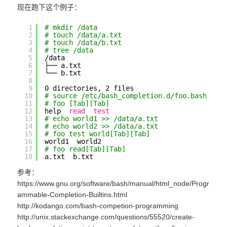
现在跑下这个例子：
1
# mkdir /data
2
# touch /data/a.txt
3
# touch /data/b.txt
4
# tree /data
5
/data
6
├── a.txt
7
└── b.txt
8
9
0 directories, 2 files
10
# source /etc/bash_completion.d/foo.bash 
11
# foo [Tab][Tab]
12
help  
read
test
13
# echo world1 >> /data/a.txt
14
# echo world2 >> /data/a.txt
15
# foo test world[Tab][Tab]
16
world1  world2  
17
# foo read[Tab][Tab]
18
a.txt  b.txt
参考：
https://www.gnu.org/software/bash/manual/html_node/Progr
ammable-Completion-Builtins.html
http://kodango.com/bash-competion-programming
http://unix.stackexchange.com/questions/55520/create-