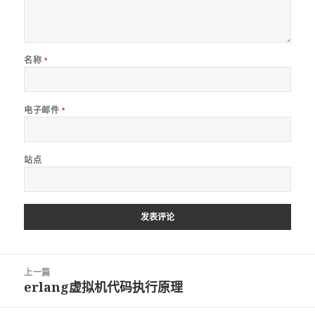
名称
*
电子邮件
*
站点
文
上一篇
章
erlang虚拟机代码执行原理
上
导
篇
航
文