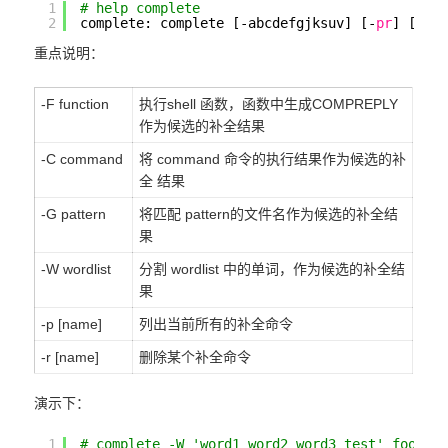
1
# help complete
2
complete: complete [-abcdefgjksuv] [-
pr
] [-DE
重点说明：
-F function
执行shell 函数，函数中生成COMPREPLY
作为候选的补全结果
-C command
将 command 命令的执行结果作为候选的补
全 结果
-G pattern
将匹配 pattern的文件名作为候选的补全结
果
-W wordlist
分割 wordlist 中的单词，作为候选的补全结
果
-p [name]
列出当前所有的补全命令
-r [name]
删除某个补全命令
演示下：
1
# complete -W 'word1 word2 word3 test' foo