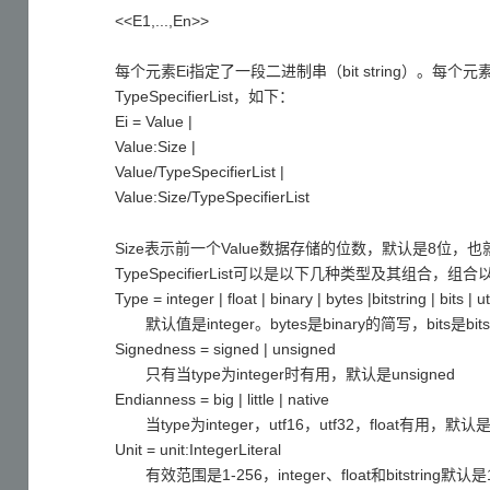
<<E1,...,En>>
每个元素Ei指定了一段二进制串（bit string）。每个
TypeSpecifierList，如下：
Ei = Value |
Value:Size |
Value/TypeSpecifierList |
Value:Size/TypeSpecifierList
Size表示前一个Value数据存储的位数，默认是8位，
TypeSpecifierList可以是以下几种类型及其组合，组合以
Type = integer | float | binary | bytes |bitstring | bits | u
默认值是integer。bytes是binary的简写，bits是bit
Signedness = signed | unsigned
只有当type为integer时有用，默认是unsigned
Endianness = big | little | native
当type为integer，utf16，utf32，float有用，默认是
Unit = unit:IntegerLiteral
有效范围是1-256，integer、float和bitstring默认是