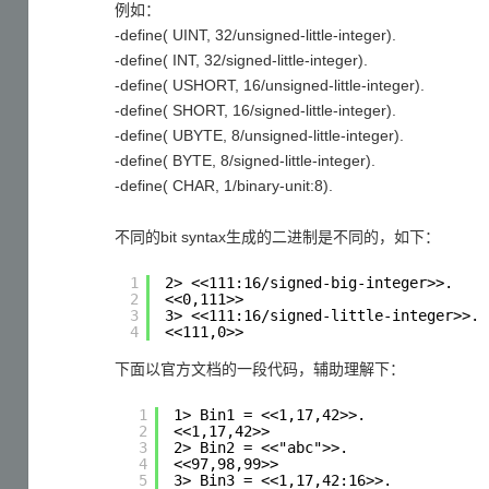
例如：
-define( UINT, 32/unsigned-little-integer).
-define( INT, 32/signed-little-integer).
-define( USHORT, 16/unsigned-little-integer).
-define( SHORT, 16/signed-little-integer).
-define( UBYTE, 8/unsigned-little-integer).
-define( BYTE, 8/signed-little-integer).
-define( CHAR, 1/binary-unit:8).
不同的bit syntax生成的二进制是不同的，如下：
1
2> <<111:16/signed-big-integer>>.
2
<<0,111>>
3
3> <<111:16/signed-little-integer>>.
4
<<111,0>>
下面以官方文档的一段代码，辅助理解下：
1
1> Bin1 = <<1,17,42>>.
2
<<1,17,42>>
3
2> Bin2 = <<"abc">>.
4
<<97,98,99>>
5
3> Bin3 = <<1,17,42:16>>.