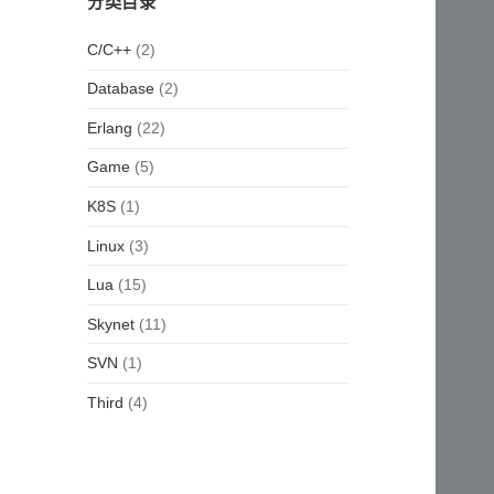
分类目录
(2)
C/C++
(2)
Database
(22)
Erlang
(5)
Game
(1)
K8S
(3)
Linux
(15)
Lua
(11)
Skynet
(1)
SVN
(4)
Third