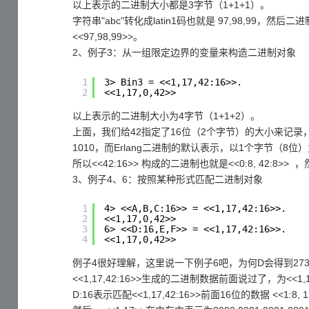
以上表示的二进制大小都是3字节（1+1+1）。
字符串"abc"转化成latin1码也就是 97,98,99，
<<97,98,99>>。
2、例子3：从一组限定边界的变量来构造二进制对象
1
3> Bin3 = <<1,17,42:16>>.
2
<<1,17,0,42>>
以上表示的二进制大小为4字节（1+1+2）。
上面，我们给42指定了16位（2个字节）的大小来记录，所以
1010，而Erlang二进制的默认表示，以1个字节（8
所以<<42:16>> 构成的二进制也就是<<0:8, 42:8>
3、例子4、6：按照某种形式匹配二进制对象
1
4> <<A,B,C:16>> = <<1,17,42:16>>.
2
<<1,17,0,42>>
3
6> <<D:16,E,F>> = <<1,17,42:16>>.
4
<<1,17,0,42>>
例子4很好理解，这里说一下例子6吧，为何D会得到27
<<1,17,42:16>>生成的二进制数据前面说过了，为<<1,17
D:16表示匹配<<1,17,42:16>>前面16位的数据 <<1:8,