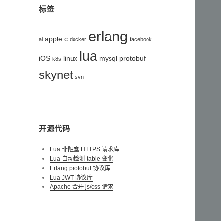
标签
erlang
apple
c
ai
docker
facebook
lua
iOS
linux
mysql
protobuf
k8s
skynet
svn
开源代码
Lua 非阻塞 HTTPS 请求库
Lua 自动检测 table 变化
Erlang protobuf 协议库
Lua JWT 协议库
Apache 合并 js/css 请求