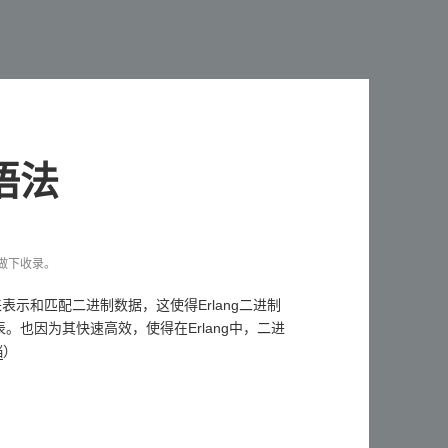
位语法
文章做下收录。
一种方法来表示和匹配二进制数据，这使得Erlang二进制
表。也因为其快速高效，使得在Erlang中，二进
）
档