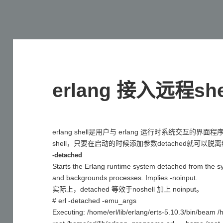
erlang 接入远程sh
erlang shell是用户与 erlang 运行时系统交互的界
shell，只要在启动的时候添加参数detached就可以脱
-detached
Starts the Erlang runtime system detached from the 
and backgrounds processes. Implies -noinput.
实际上，detached 等效于noshell 加上 noinput。
# erl -detached -emu_args
Executing: /home/erl/lib/erlang/erts-5.10.3/bin/beam /h