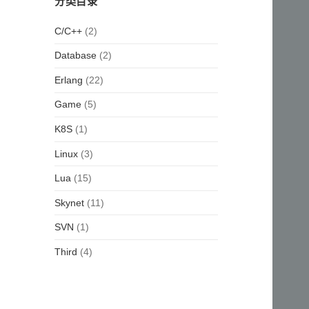
分类目录
(2)
C/C++
(2)
Database
(22)
Erlang
(5)
Game
(1)
K8S
(3)
Linux
(15)
Lua
(11)
Skynet
(1)
SVN
(4)
Third