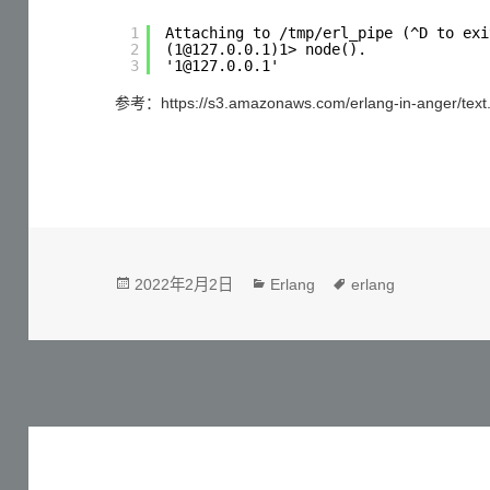
1
Attaching to /tmp/erl_pipe (^D to exi
2
(1@127.0.0.1)1> node(). 
3
'1@127.0.0.1'
参考：https://s3.amazonaws.com/erlang-in-anger/text.
发
分
标
2022年2月2日
Erlang
erlang
布
类
签
于