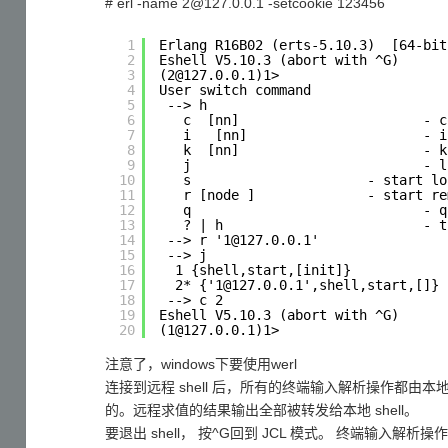
# erl -name 2@127.0.0.1 -setcookie 123456
1
Erlang R16B02 (erts-5.10.3)  [64-bit
2
Eshell V5.10.3 (abort with ^G) 
3
(2@127.0.0.1)1> 
4
User switch command 
5
--> h 
6
c  [nn]                       - c
7
i   [nn]                      - i
8
k  [nn]                       - k
9
j                             - l
10
s                      - start lo
11
r [node ]              - start re
12
q                             - q
13
? | h                         - t
14
--> r '1@127.0.0.1' 
15
--> j 
16
1 {shell,start,[init]} 
17
2* {'1@127.0.0.1',shell,start,[]} 
18
--> c 2 
19
Eshell V5.10.3 (abort with ^G) 
20
(1@127.0.0.1)1>
注意了，windows下要使用werl
连接到远程 shell 后，所有的终端输入解析操作都由本地
的。远程求值的结果输出全部被转发给本地 shell。
要退出 shell， 按^G回到 JCL 模式。 终端输入解