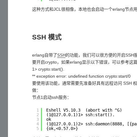
这种方式和JCL很相像，本地也会启动一个erlang节点用于
SSH 模式
erlang自带了
的功能，我们可以很方便的开启SSH服务
SSH
要开启crypto，如果erlang显示以下错误，可以参考这
1> crypto:start().
** exception error: undefined function crypto:start/0
要使用该功能，通常需要先准备好具有远程访问 SSH 
做：
节点1启动ssh服务：
1
Eshell V5.10.3  (abort with ^G)
2
(1@127.0.0.1)1> ssh:start().
3
ok
4
(1@127.0.0.1)2> ssh:daemon(8888, [{pa
5
{ok,<0.57.0>}