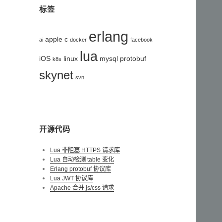
标签
erlang
apple
c
ai
docker
facebook
lua
iOS
linux
mysql
protobuf
k8s
skynet
svn
开源代码
Lua 非阻塞 HTTPS 请求库
Lua 自动检测 table 变化
Erlang protobuf 协议库
Lua JWT 协议库
Apache 合并 js/css 请求