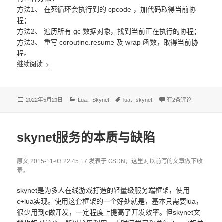
方法1、 在死循环会执行到的 opcode ，加代码取得当前协
程；
方法2、 遍历所有 gc 数据对象，找到当前正在执行的协程；
方法3、 重写 coroutine.resume 及 wrap 函数，取得当前协
程。
找到 lua 死循环代码
继续阅读
发
分
标
找到 lua 死循环代码
2022年5月23日
Lua
、
Skynet
lua
、
skynet
有2条评论
布
类
签
于
skynet服务的本质与缺陷
原文 2015-11-03 22:45:17 发表于 CSDN，这里对以前写的文章做下收
录。
skynet是为多人在线游戏打造的轻量级服务端框架，使用
c+lua实现。使用这套框架的一个好处就是，基本只需要lua，
很少用到c做开发，一定程度上提高了开发效率。但skynet文