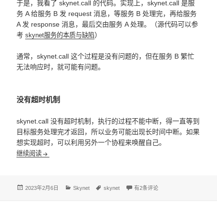
于是，我看了 skynet.call 的代码。实现上，skynet.call 是服
务 A 给服务 B 发 request 消息，等服务 B 处理完，再给服务
A 发 response 消息，最后交由服务 A 处理。（源代码可以参
考
）
skynet服务的本质与缺陷
通常，skynet.call 这个过程是没有问题的，但在服务 B 繁忙
无法响应时，就可能有问题。
没有超时机制
skynet.call 没有超时机制，执行的过程不能中断，得一直等到
目标服务处理完才返回，所以业务可能出现长时间中断。如果
想实现超时，可以利用另外一个协程来唤醒自己。
skynet.call 潜在问题
继续阅读
发
分
标
skynet.call 潜在问题
2023年2月6日
Skynet
skynet
有2条评论
布
类
签
于