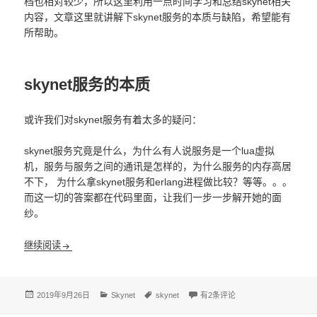
档也相对较少，所以这里利用一点时间学习和总结skynet相关
内容，文章这里就讲解下skynet服务的本质与缺陷，希望能有
所帮助。
skynet服务的本质
或许我们对skynet服务有着太多的疑问：
skynet服务究竟是什么，为什么有人说服务是一个lua虚拟
机，服务与服务之间的通讯是怎样的，为什么服务的内存高居
不下， 为什么拿skynet服务和erlang进程做比较？等等。。。
而这一切的答案都在代码里面，让我们一步一步解开她的面
纱。
skynet服务的本质与缺陷
继续阅读
发
分
标
skynet服务的本质与缺陷
2019年9月26日
Skynet
skynet
有2条评论
布
类
签