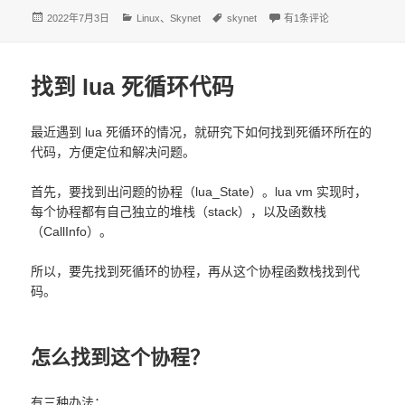
发
分
标
skynet 高内存占用问题
2022年7月3日
Linux
、
Skynet
skynet
有1条评论
布
类
签
于
找到 lua 死循环代码
最近遇到 lua 死循环的情况，就研究下如何找到死循环所在的
代码，方便定位和解决问题。
首先，要找到出问题的协程（lua_State）。lua vm 实现时，
每个协程都有自己独立的堆栈（stack），以及函数栈
（CallInfo）。
所以，要先找到死循环的协程，再从这个协程函数栈找到代
码。
怎么找到这个协程？
有三种办法：